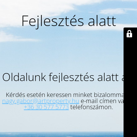
Fejlesztés alatt
Oldalunk fejlesztés alatt áll.
Kérdés esetén keressen minket bizalommal a
nagy.gabor@artproperty.hu
e-mail címen vagy a
+36 30 577 5773
telefonszámon.