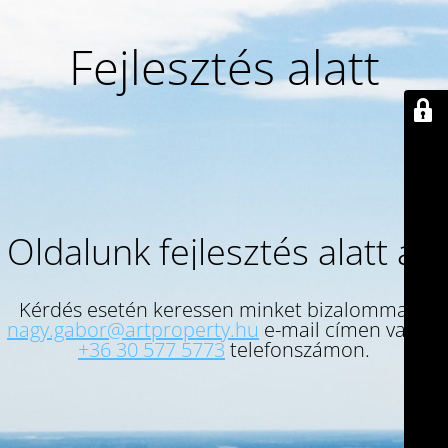
Fejlesztés alatt
Oldalunk fejlesztés alatt áll.
Kérdés esetén keressen minket bizalommal a
nagy.gabor@artproperty.hu
e-mail címen vagy a
+36 30 577 5773
telefonszámon.